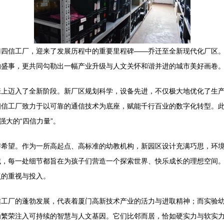
门四信工厂，迎来了发展历程中的重要里程碑——乔迁至全新现代化厂区
的盛事，更共同勾勒出一幅产业升级与人文关怀和谐并进的城市美好画卷
张上迈入了全新阶段。新厂区规划科学，设备先进，不仅极大地优化了生
四信工厂致力于以可靠的通信技术为底座，赋能千行百业的数字化转型。
强大的“四信力量”。
与希望。作为一所高起点、高标准的幼教机构，新园区设计充满巧思，环
域，每一处细节都旨在为孩子们营造一个探索世界、快乐成长的理想空间
点的重视与投入。
信工厂的蓬勃发展，代表着厦门高新技术产业的活力与进取精神；而实验
为繁荣注入可持续的智慧与人文基因。它们比邻而居，恰如硬实力与软实