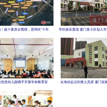
拍！超十家房企围猎，思明区“十年
学区效应显现 厦门某小区划入
，厦门土拍明日打响，优质教育资
园学区后房价应声上涨
源成焦点
所优质幼儿园携手开展学前教育宣
从海丝起点到黄土高原 厦门实
传活动，共筑幼儿成长乐园
的“扶智”实践助力临夏州激活发
力