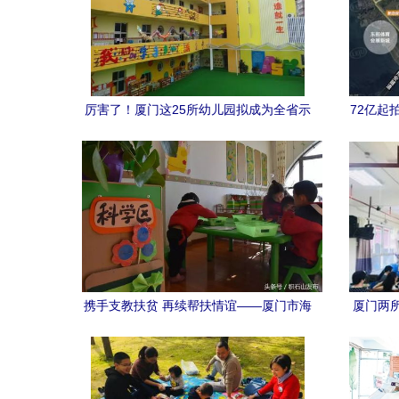
厉害了！厦门这25所幼儿园拟成为全省示
72亿起
范，快看有你家附近的吗？
磨一地”
携手支教扶贫 再续帮扶情谊——厦门市海
厦门两
沧区幼儿骨干教师在鹭岛幼儿园开展培训
帮扶活动