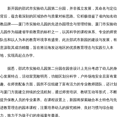
新开园的邵武市实验幼儿园第二分园，并非孤立发展，其命名与定位
背后，蕴含着深刻的区域协作与质量对标思路。它积极借鉴了省内知名幼
教品牌——厦门市实验幼儿园的先进办园理念与管理经验。厦门市实验幼
儿园作为福建省学前教育的标杆之一，以其科学的课程体系、专业的师资
队伍和以人为本的教育环境享有盛誉。此次邵武市新园的建设与发展，有
意汲取其成功精髓，旨在将沿海发达地区的优质教育理念与实践引入本
地，实现高起点办学。
据悉，邵武市实验幼儿园第二分园在园舍设计上充分考虑了幼儿的身
心发展特点，活动室宽敞明亮，功能区划分科学，户外场地安全且富有童
趣。在师资配备方面，园所不仅组建了富有活力的专业教师团队，还计划
与厦门方面建立持续的交流机制，通过师资培训、教研互动等形式，不断
提升保教人员的专业素养。在课程设置上，新园将探索融合本土特色与先
进教育理念的园本课程，注重培养幼儿的探究精神、良好习惯与综合能
力，致力于为孩子们的幸福童年奠基。