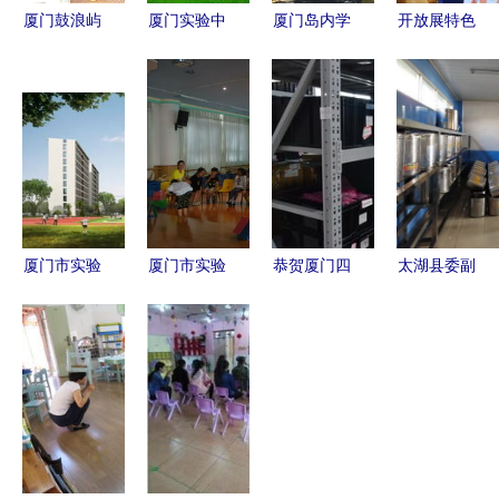
厦门鼓浪屿
厦门实验中
厦门岛内学
开放展特色
部分景点与
学 探索前
区房降温
交流促发展
实验幼儿园
沿教育新范
市实验幼儿
——记厦门
关闭，多方
式
园旁每平
海沧实验幼
措施确保安
3.4万成
儿园市级开
全
交，业主不
放观摩活动
解地段优势
为何遇冷
厦门市实验
厦门市实验
恭贺厦门四
太湖县委副
幼儿园岛外
幼儿园 思
信工厂乔迁
书记杨杰督
开建，优质
明教育网上
之喜，携手
导校园食品
教育资源加
的优质学前
厦门市实验
安全 强调
速向岛外拓
教育典范
幼儿园共谱
筑牢校园安
展
发展新篇章
全防线