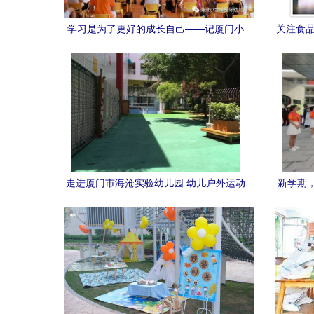
学习是为了更好的成长自己——记厦门小
关注食品
金星国际幼儿园新教材培训活动
大讲堂
走进厦门市海沧实验幼儿园 幼儿户外运动
新学期
乐园 | 图说幼教
武市实