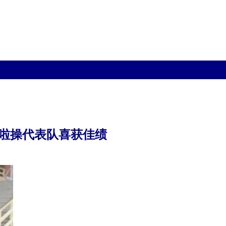
啦操代表队喜获佳绩