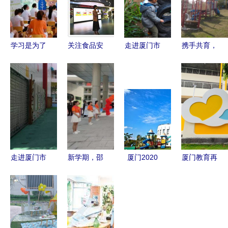
学习是为了
关注食品安
走进厦门市
携手共育，
更好的成长
全 佛山市
海沧实验幼
快乐成长
自己——记
实验学校五
儿园 一个
——走进厦
厦门小金星
年级家长大
充满活力的
门市实验幼
国际幼儿园
讲堂与厦门
幼儿户外运
儿园（灌口
新教材培训
市实验幼儿
动乐园
中心幼儿
活动
园的探索与
园）
实践
走进厦门市
新学期，邵
厦门2020
厦门教育再
海沧实验幼
武市教育版
年底预计新
添新动力
儿园 幼儿
图优化升级
增4万个幼
市实验幼儿
户外运动乐
——邵武市
儿园学位
园等多所公
园 | 图说幼
实验幼儿园
公办园比例
办学校建设