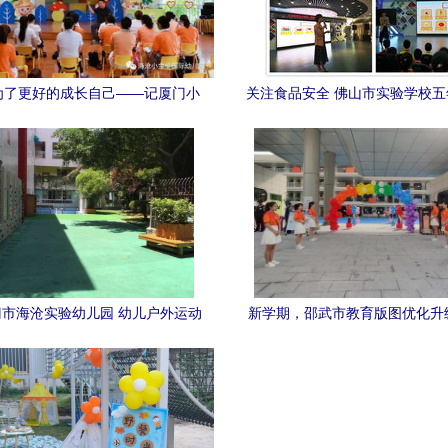
为了更好的成长自己——记厦门小
关注食品安全 佛山市实验学校
星国际幼儿园新教材培训活动
大讲堂与厦门市实验幼儿园的探
市海沧实验幼儿园 幼儿户外运动
新学期，邵武市教育版图优化升
乐园 | 图说幼教
武市实验幼儿园第二分园开园，
资源共促发展