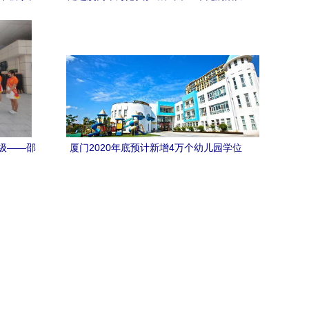
索与实践
的幼儿户外运动乐园
级——邵
厦门2020年底预计新增4万个幼儿园学位
携手优质
公办园比例提升至50% 市实验幼儿园引领
优质发展