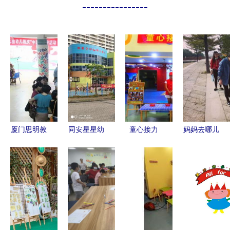
----------------
厦门思明教
同安星星幼
童心接力
妈妈去哪儿
育网与厦门
儿园与厦门
爱心传递
——厦门海
市实验幼儿
市实验幼儿
——厦门海
沧实验幼儿
园 携手共
园信息指南
沧实验幼儿
园早教班入
筑优质学前
园大型义卖
社区活动纪
教育高地
捐赠活动纪
实
实