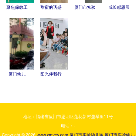
聚焦保教工
甜蜜的诱惑
厦门市实验
成长感恩展
作，提升保
吉厦社区食
幼儿园 科
望——厦门
教质量——
品安全亲子
学除甲醛，
市实验幼儿
记海沧实验
小实验活动
守护儿童健
园分园
幼儿园迎接
在厦门市实
康环境
2016届大
厦门市保教
验幼儿园举
一班毕业典
质量监控评
行
礼邀请函
估
厦门幼儿
阳光伴我行
园，育儿新
第60期精彩
天地！厦门
回顾 厦门
市实验幼儿
市实验幼儿
园
园亲子阅读
地址：福建省厦门市思明区莲花新村盈翠里11号
活动
电话：-
Copyright © 2026
www.xmyey.com
厦门市实验幼儿园
厦门市实验幼儿